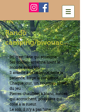
Rando
camping/bivouac
Ici, c’est l’âne qui enseigne.
Ses oreilles-antenne lisent le
monde avant toi.
Il avance à sa cadence, teste la
patience, forge la confiance.
Chaque jour, un nouveau niveau
du jeu :
Pierres chauffées à blanc, ronces
qui accrochent, poussière qui
colle à la sueur.
Le soir, il n’y a pas “une